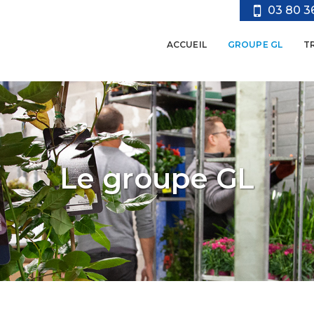
03 80 3
ACCUEIL
GROUPE GL
T
Le groupe GL