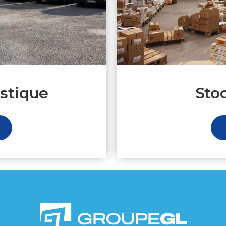
istique
Sto