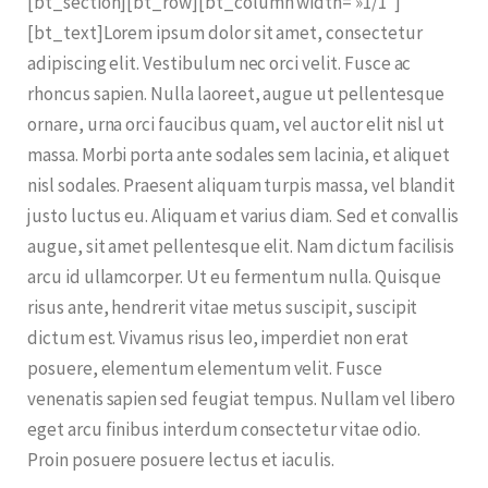
[bt_section][bt_row][bt_column width= »1/1″]
[bt_text]Lorem ipsum dolor sit amet, consectetur
adipiscing elit. Vestibulum nec orci velit. Fusce ac
rhoncus sapien. Nulla laoreet, augue ut pellentesque
ornare, urna orci faucibus quam, vel auctor elit nisl ut
massa. Morbi porta ante sodales sem lacinia, et aliquet
nisl sodales. Praesent aliquam turpis massa, vel blandit
justo luctus eu. Aliquam et varius diam. Sed et convallis
augue, sit amet pellentesque elit. Nam dictum facilisis
arcu id ullamcorper. Ut eu fermentum nulla. Quisque
risus ante, hendrerit vitae metus suscipit, suscipit
dictum est. Vivamus risus leo, imperdiet non erat
posuere, elementum elementum velit. Fusce
venenatis sapien sed feugiat tempus. Nullam vel libero
eget arcu finibus interdum consectetur vitae odio.
Proin posuere posuere lectus et iaculis.