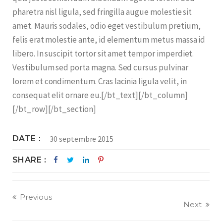
pharetra nisl ligula, sed fringilla augue molestie sit
amet. Mauris sodales, odio eget vestibulum pretium,
felis erat molestie ante, id elementum metus massa id
libero. In suscipit tortor sit amet tempor imperdiet.
Vestibulum sed porta magna. Sed cursus pulvinar
lorem et condimentum. Cras lacinia ligula velit, in
consequat elit ornare eu.[/bt_text][/bt_column]
[/bt_row][/bt_section]
DATE
30 septembre 2015
SHARE
Previous
Next