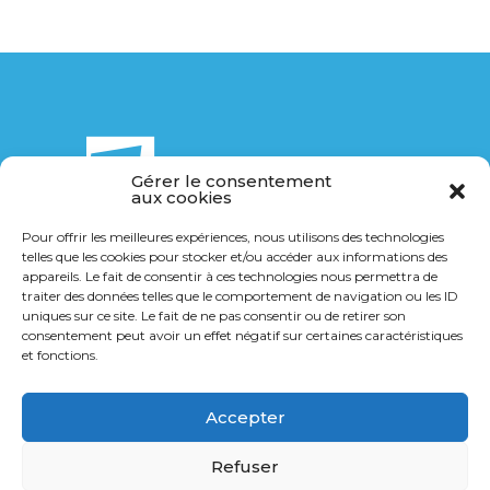
Gérer le consentement
aux cookies
Pour offrir les meilleures expériences, nous utilisons des technologies
telles que les cookies pour stocker et/ou accéder aux informations des
14 Bis rue de la Breuchillière
appareils. Le fait de consentir à ces technologies nous permettra de
21000 Dijon
traiter des données telles que le comportement de navigation ou les ID
uniques sur ce site. Le fait de ne pas consentir ou de retirer son
consentement peut avoir un effet négatif sur certaines caractéristiques
03 80 36 40 14
et fonctions.
contact@transports-gl.fr
Accepter
Refuser