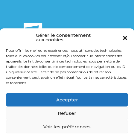
Gérer le consentement
aux cookies
Pour offrir les meilleures expériences, nous utilisons des technologies
telles que les cookies pour stocker et/ou accéder aux informations des
14 Bis rue de la Breuchillière
appareils. Le fait de consentir à ces technologies nous permettra de
21000 Dijon
traiter des données telles que le comportement de navigation ou les ID
uniques sur ce site. Le fait de ne pas consentir ou de retirer son
consentement peut avoir un effet négatif sur certaines caractéristiques
03 80 36 40 14
et fonctions.
contact@transports-gl.fr
Accepter
Refuser
Voir les préférences
© Tous droits réservés -
AMT
- 2026 -
Mentions
légales