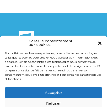
Gérer le consentement
aux cookies
Pour offrir les meilleures expériences, nous utilisons des technologies
telles que les cookies pour stocker et/ou accéder aux informations des
14 Bis rue de la Breuchillière
appareils. Le fait de consentir à ces technologies nous permettra de
21000 Dijon
traiter des données telles que le comportement de navigation ou les ID
uniques sur ce site. Le fait de ne pas consentir ou de retirer son
consentement peut avoir un effet négatif sur certaines caractéristiques
03 80 36 40 14
et fonctions.
contact@transports-gl.fr
Accepter
Refuser