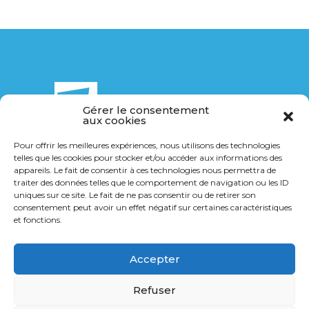
Gérer le consentement
aux cookies
Pour offrir les meilleures expériences, nous utilisons des technologies
telles que les cookies pour stocker et/ou accéder aux informations des
14 Bis rue de la Breuchillière
appareils. Le fait de consentir à ces technologies nous permettra de
21000 Dijon
traiter des données telles que le comportement de navigation ou les ID
uniques sur ce site. Le fait de ne pas consentir ou de retirer son
consentement peut avoir un effet négatif sur certaines caractéristiques
03 80 36 40 14
et fonctions.
contact@transports-gl.fr
Accepter
Refuser